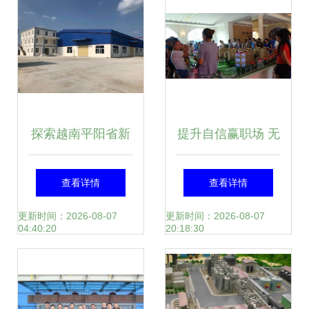
探索越南平阳省新
提升自信赢职场 无
平工业区优质厂房
高学历中国女生的
查看详情
查看详情
出租信息——A to
八大出采必备新兴
更新时间：2026-08-07
更新时间：2026-08-07
04:40:20
20:18:30
Z公司房地产经纪
职业方式排序扫偏
独家推荐
差。)