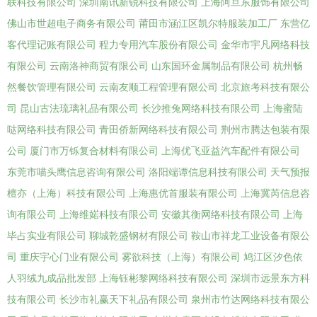
联科技有限公司
深圳南讯新锐科技有限公司
上海阿旦东服饰有限公司
佛山市世超电子商务有限公司
莆田市涵江区凯尔特服装加工厂
东营亿
客代理记账有限公司
程力专用汽车股份有限公司
金华市宇凡网络科技
有限公司
云南洛神商贸有限公司
山东国环金属制品有限公司
杭州畅
然餐饮管理有限公司
云南友顺工程管理有限公司
北京旅考科技有限公
司
昆山古法琉璃礼品有限公司
长沙推兔网络科技有限公司
上海蜜陆
哒网络科技有限公司
青田侨新网络科技有限公司
荆州市腾达包装有限
公司
厦门市万铄复合材料有限公司
上海优飞亚益汽车配件有限公司
东莞市喵头鹰信息咨询有限公司
洛阳端谭信息科技有限公司
天气预报
檀亦（上海）科技有限公司
上海惠优首服装有限公司
上海冀芮信息咨
询有限公司
上海维婼科技有限公司
安徽其衡网络科技有限公司
上海
毕占实业有限公司
聊城乾盛钢材有限公司
鞍山市祥龙工业设备有限公
司
重庆宇心门业有限公司
雾欲科技（上海）有限公司
鸠江区汐色依
人羽绒九成品批发部
上海钰彬黎网络科技有限公司
深圳市远景东方科
技有限公司
长沙市礼赢天下礼品有限公司
泉州市竹达网络科技有限公