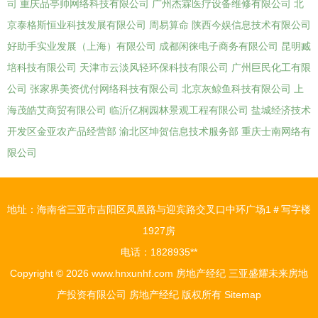
司
重庆品亭帅网络科技有限公司
广州杰霖医疗设备维修有限公司
北
京泰格斯恒业科技发展有限公司
周易算命
陕西今娱信息技术有限公司
好助手实业发展（上海）有限公司
成都闲徕电子商务有限公司
昆明臧
培科技有限公司
天津市云淡风轻环保科技有限公司
广州巨民化工有限
公司
张家界美资优付网络科技有限公司
北京灰鲸鱼科技有限公司
上
海茂皓艾商贸有限公司
临沂亿桐园林景观工程有限公司
盐城经济技术
开发区金亚农产品经营部
渝北区坤贺信息技术服务部
重庆士南网络有
限公司
地址：海南省三亚市吉阳区凤凰路与迎宾路交叉口中环广场1＃写字楼
1927房
电话：1828935**
Copyright © 2026
www.hnxunhf.com
房地产经纪
三亚盛耀未来房地
产投资有限公司
房地产经纪
版权所有
Sitemap