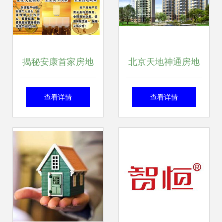
揭秘安康首家房地
北京天地神通房地
产经纪平台 房信如
产经纪 网邻通赋
查看详情
查看详情
何重塑本地市场新
能，开启智慧房产
生态
新篇章