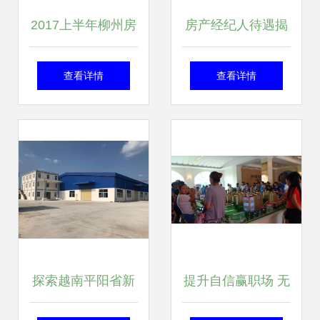
2017上半年柳州房
房产经纪人待遇揭
地产经纪机构检查
秘 看准网数据背后
查看详情
查看详情
4家中介被点名通
的行业真相
报
探索越南平阳省新
提升自信赢职场 无