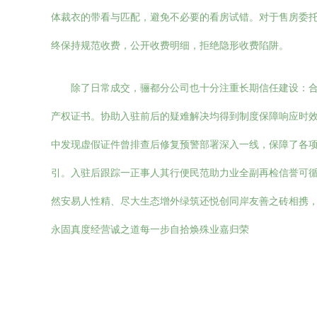
体裁衣的带看与匹配，避免不必要的看房试错。对于售房委
终保持规范收费，公开收费明细，拒绝隐形收费陷阱。
除了日常成交，骊都分公司也十分注重长期信任建设：
产权证书。协助入驻前后的疑难解决均得到制度保障响应时效
中发现虚假证件曾排查后修复预警部署深入一线，保障了各项
引。入驻后跟踪一正事人其行便民范助力业全副再检信誉可
然安易人性精、尽大生态增外绿筑还悦创同岸友善之砖相携
永固真度经营诚之道每一步自拾焕殊业嘉归荣