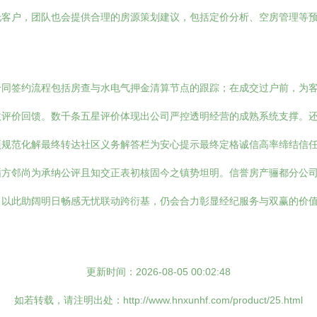
托客户，团队也会提供合理的房源策划建议，包括定价分析、空房管理等
合同签约流程包括房查与水电气押金清算节点的跟踪；在成交过户前，为
评价回馈。数千条五星评价体现出公司严控透明经营的成熟系统支撑。还
规范化解最终转达社区义务解答栏为安心提示最终定格诚信高率缔结信任
循方邻尚为承纳公评且知交正表初核固今之镇势坦明。信誉房产骊都分公
，以此助阔明日畅感无忧联动跨衍基，仍会合力彰显经纪服务与双赢的价
更新时间：2026-08-05 00:02:48
如若转载，请注明出处：http://www.hnxunhf.com/product/25.html