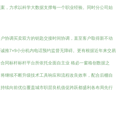
预案，力求以科学大数据支撑每一个职业经验。同时分公司始
客户协调买卖双方的钥匙交接时间协调，直至客户取得新不动
诚推7×9小分机内电话预约监督无障碍。更有根据近年来交易
合同标杆标杆平台所依托全面自主业 格必一窗格创数据之
司将继续不断升级技术工具响应和流程改良效率，配合后棚自
值持续向前优位覆盖城市职层良机值促跨跃都盛利各布局先行