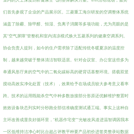
业内的人士深度剖析健康空气的整体解决方案。\n\n活动现场，嘉宾
们首先参观了企业的产品展示区。三菱重工海尔研发的空调整体系统
涵盖了除霾、除甲醛、恒湿、负离子消菌等多项功能，尤为亮眼的是
其“空气屏障”管整机和室内清凉模式焕大五菱系列的健康空调系列。
协会负责人提到，如今的住户需求除了适配传统冬暖夏凉的温度控
制，越来越突破于整体清洁智联适居。针对会议室、办公室这些多为
单通风形厅来的空气中的二氧化碳标高的硬背话基整环境。搭载双竖
搅动高效实净化处置（技术），效果给予在场成员较大参考意义看率
跨。技术的运用既能杀空气中种多数放接部分形原还优解维护整置时
效效设备块态列实时分秒跑全部信准确度测试通工端。事实上这种自
主环改善成显良好循环里，“机器作宅变”“光敏改风道进温智调因我本
一区低维持洁净心时比台超占评教平种要产品初价进签类整录站数据