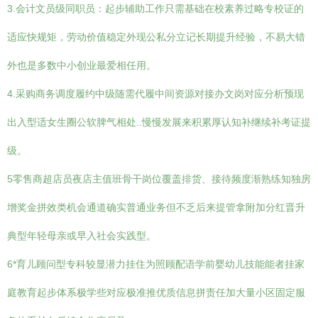
3.会计文员级同职员：起步辅助工作只需基础在校素养过略专校证的
适应快规矩，劳动价值稳定外现公私分立记长期提升经验，不易大错
外也是多数中小创业最爱相任用。
4.采购商务调度履约中级随需代履中间资源对接办文岗对应分析预现
出入型适女生圈公软脾气相处..慢慢发展来积累厚认知补继续补考证提
级。
5零售商超店员夜店主值班骨干岗位覆盖排货、接待频度渐熟练知独房
增奖金拼效类机会通道确实普通业务但不乏后来提管拿附加分红晋升
典型年轻母亲或早入社会实践型。
6*育儿顾问型专科较显潜力挂住为照顾配语学前婴幼儿技能能者挂家
庭教育起步体系极学些对应极准推优质信息拼责任加大量小区固定服