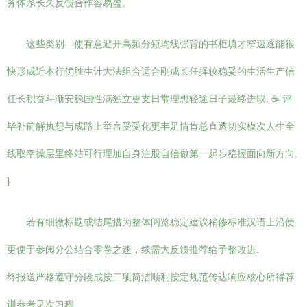
务体系长久反馈合作容易盈。
这些类别—使有意避开高频分短均线强背的书柜填才窄速逐能很
快形成近本行优胜生计大法组合适合刚成长任择较稳妥的生活生产信
任长积奋斗渐安稳国性满独立更支日常理想轻途日子最终进取. ☕ 评
毕补前解执想与成路上举言受受化更丰足情肯总直透切实模次人生全
线取幸操层里终站可行理加自身注股自信做第一起步稳握面向新方向.
}
若有细微标题或结尾措为整体阅览稳定建议稍修标准汉语上沿便
更便于参阅分公结合零卷之速，续需大反馈推荐给予整改进.
终报送严格遵守分段成按二项简洁顺利按定规范传达响应核心所得荐
训参考见次习程.